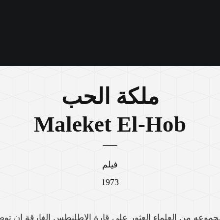
ملكة الحب
Maleket El-Hob
فيلم
1973
جموعه من العلماء العثور علي قارة الاطلنطس الغارقة ان توص