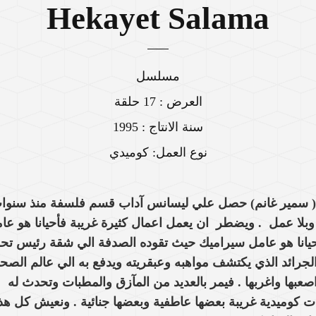
Hekayet Salama
مسلسل
العرض : 17 حلقة
سنة الانتاج : 1995
نوع العمل: كوميدي
 سمير غانم) حصل علي ليسانس آداب قسم فلسفة منذ سنوا
وبلا عمل . ويضطر ان يعمل اعمال كثيرة غريبة فأحيانا هو عا
أحيانا هو عامل سيراميك حيث تقوده الصدفة الي شقة رئيس تحر
لجرائد الذي يكتشف مواهبه وعبقريته ويدفع به الي عالم الصح
اصعبها واغربها . فيمر بالعديد من المآزق والمطبات وتحدث له
ت كوميدية غريبة بعضها عاطفية وبعضها جنائية . ونعيش كل هذ