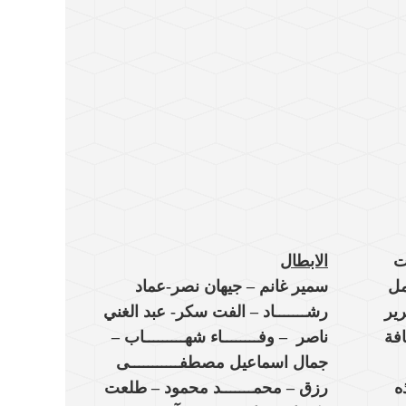
ت
الابطال
مل
سمير غانم – جيهان نصر-عماد
ير
رشـــــــاد – الفت سكر- عبد الغني
افة
ناصر – وفــــــــاء شهـــــــــاب –
جمال اسماعيل مصطفـــــــــــى
ه
رزق – محمـــــــد محمود – طلعت