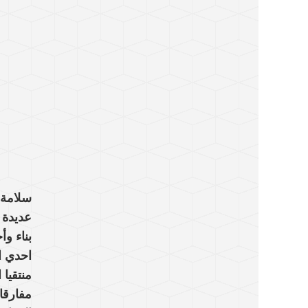
سلامة(
عديدة 
بناء و
احدي ا
منتقيا 
مفارقا